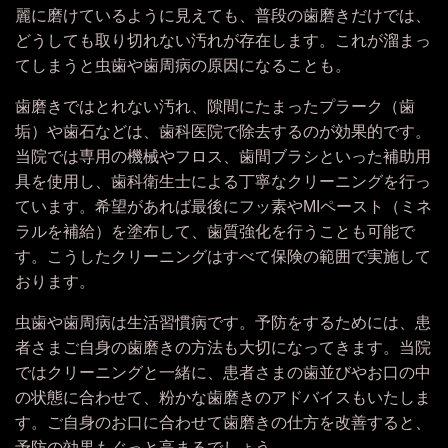
麗に磨けているように見えても、普段の歯磨きだけでは、
どうしても取り切れない汚れが存在します。これが溜まっ
てしまうと虫歯や歯周病の原因になることも。
歯磨きではとれない汚れ、隙間にたまったプラーク（歯
垢）や歯石などは、歯科医院で除去するのが効果的です。
当院では専用の機械やフロス、歯間ブラシといった補助用
具を使用し、歯科衛生士による丁寧なクリーニングを行っ
ています。希望があれば最後にフッ素やMIペースト（ミネ
ラルを補給）を塗布して、歯質強化を行うことも可能で
す。こうしたクリーニングはすべて保険の範囲で実施して
おります。
虫歯や歯周病は生活習慣病です。予防をするためには、患
者さまご自身の歯磨きの方法も大切になってきます。当院
ではクリーニングと一緒に、患者さまの歯並びやお口の中
の状態に合わせて、粉かな歯磨きのアドバイスもいたしま
す。ご自身のお口に合わせて歯磨きの仕方を改善すると、
予防の効果もぐっと高まるでしょう。