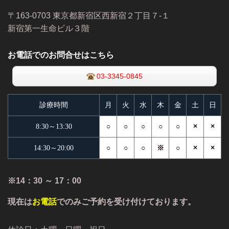
〒163-0703 東京都新宿区西新宿２丁目７-１
新宿第一生命ビル３階
お電話でのお問合せはこちら
03-3345-0845
診療時間
月
火
水
木
金
土
日
○
○
○
○
○
×
×
8:30～13:30
○
○
○
※
○
×
×
14:30～20:00
※14：30 ～ 17：00
現在は
お電話
でのみご予約を受け付けております。